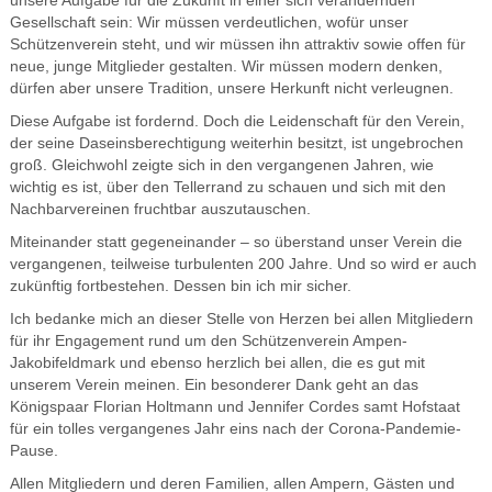
unsere Aufgabe für die Zukunft in einer sich verändernden
Gesellschaft sein: Wir müssen verdeutlichen, wofür unser
Schützenverein steht, und wir müssen ihn attraktiv sowie offen für
neue, junge Mitglieder gestalten. Wir müssen modern denken,
dürfen aber unsere Tradition, unsere Herkunft nicht verleugnen.
Diese Aufgabe ist fordernd. Doch die Leidenschaft für den Verein,
der seine Daseinsberechtigung weiterhin besitzt, ist ungebrochen
groß. Gleichwohl zeigte sich in den vergangenen Jahren, wie
wichtig es ist, über den Tellerrand zu schauen und sich mit den
Nachbarvereinen fruchtbar auszutauschen.
Miteinander statt gegeneinander – so überstand unser Verein die
vergangenen, teilweise turbulenten 200 Jahre. Und so wird er auch
zukünftig fortbestehen. Dessen bin ich mir sicher.
Ich bedanke mich an dieser Stelle von Herzen bei allen Mitgliedern
für ihr Engagement rund um den Schützenverein Ampen-
Jakobifeldmark und ebenso herzlich bei allen, die es gut mit
unserem Verein meinen. Ein besonderer Dank geht an das
Königspaar Florian Holtmann und Jennifer Cordes samt Hofstaat
für ein tolles vergangenes Jahr eins nach der Corona-Pandemie-
Pause.
Allen Mitgliedern und deren Familien, allen Ampern, Gästen und